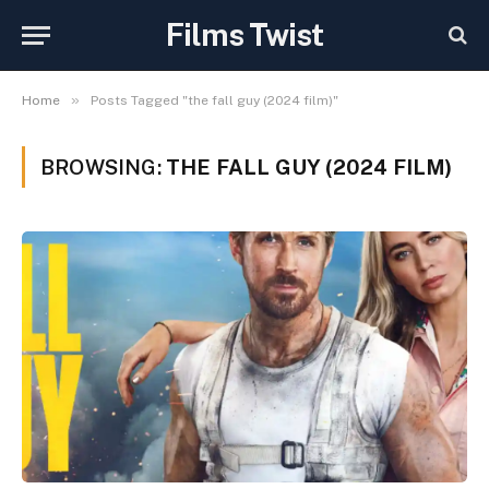
Films Twist
»
Home
Posts Tagged "the fall guy (2024 film)"
BROWSING:
THE FALL GUY (2024 FILM)